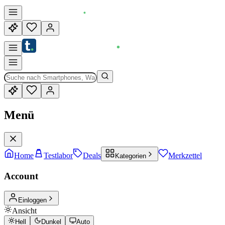
Menü
Home
Testlabor
Deals
Merkzettel
Kategorien
Account
Einloggen
Ansicht
Hell
Dunkel
Auto