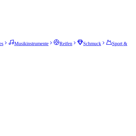
es
Musikinstrumente
Reifen
Schmuck
Sport &