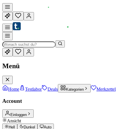
Menü
Home
Testlabor
Deals
Merkzettel
Kategorien
Account
Einloggen
Ansicht
Hell
Dunkel
Auto