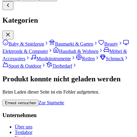
Kategorien
Baby & Spielzeug
Baumarkt & Garten
Beauty
Elektronik & Computer
Haushalt & Wohnen
Möbel &
Accessoires
Musikinstrumente
Reifen
Schmuck
Sport & Outdoor
Tierbedarf
Produkt konnte nicht geladen werden
Beim Laden dieser Seite ist ein Fehler aufgetreten.
Zur Startseite
Erneut versuchen
Unternehmen
Über uns
Testlabor