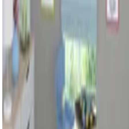
Über uns
Testlabor
Karriere
Services
Datenschutz
Impressum
Privatsphäre
Partner
Shop anmelden
Shop Login
Folge uns
Deutschlands großes Verbraucherportal mit Testberichten und
integriertem Preisvergleich