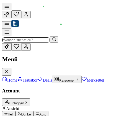
Menü
Home
Testlabor
Deals
Merkzettel
Kategorien
Account
Einloggen
Ansicht
Hell
Dunkel
Auto