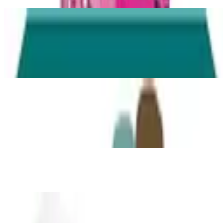
Wickeln
1
Unterkategorie
Windeln
Lernen
2
Unterkategorien
Lernen: Lerntürme
Schulgepäck
Dekoration
Sicherheit
2
Unterkategorien