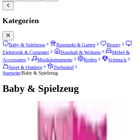
Kategorien
Baby & Spielzeug
Baumarkt & Garten
Beauty
Elektronik & Computer
Haushalt & Wohnen
Möbel &
Accessoires
Musikinstrumente
Reifen
Schmuck
Sport & Outdoor
Tierbedarf
Startseite
/
Baby & Spielzeug
Baby & Spielzeug
Schlafen
2
Unterkategorien
Kinderbettwäschen
Kinderdekokissen