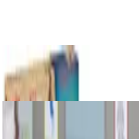
11
Unterkategorien
Babywannen
Kinderbadetücher
Pflege:
Wärmekissen
Wärmflaschen
Thermometer
Kindertoiletten
Nasensauger
+
3
weitere
Spielzeug
26
Unterkategorien
Puppenspielzeuge
Elektronische Spielzeuge
Kuscheltiere
Spielfiguren
und Spielwelten
Adventskalender
Sammelkarten und
Zubehör
Kostüme und Zubehör
Malen und Basteln
+
18
weitere
Kinderteppiche
Unternehmen