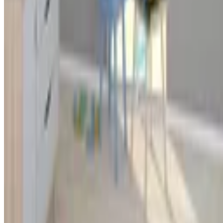
Alle Preise inkl. der jeweils geltenden gesetzlichen MwSt., ggf.
zzgl. Versandkosten. Alle Angaben ohne Gewähr.
©
2026
Testsieger.de
Frage stellen
Frage stellen