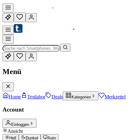
Menü
Home
Testlabor
Deals
Merkzettel
Kategorien
Account
Einloggen
Ansicht
Hell
Dunkel
Auto