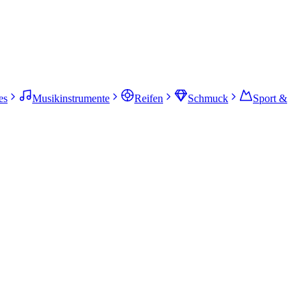
es
Musikinstrumente
Reifen
Schmuck
Sport &