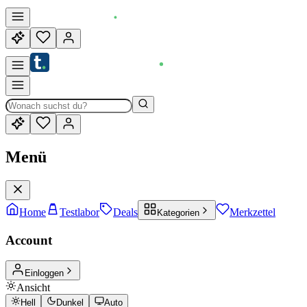
Menü
Home
Testlabor
Deals
Merkzettel
Kategorien
Account
Einloggen
Ansicht
Hell
Dunkel
Auto