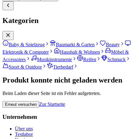
Kategorien
Baby & Spielzeug
Baumarkt & Garten
Beauty
Elektronik & Computer
Haushalt & Wohnen
Möbel &
Accessoires
Musikinstrumente
Reifen
Schmuck
Sport & Outdoor
Tierbedarf
Produkt konnte nicht geladen werden
Beim Laden dieser Seite ist ein Fehler aufgetreten.
Zur Startseite
Erneut versuchen
Unternehmen
Über uns
Testlabor