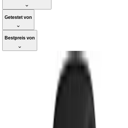
Getestet von
Bestpreis von
Testsieger
Garmin vívoactive 6 (42mm) - Fitness-
Smartwatch, 1,2"-AMOLED-
Touchdisplay, bis zu 11 Tage
Akkulaufzeit, 80+ Sport-Apps,
Trainingsoptionen,
Gesundheitsfunktionen, Smart
Notifications, Pay - Elegante 42mm
Smartwatch in vier trendigen Farben