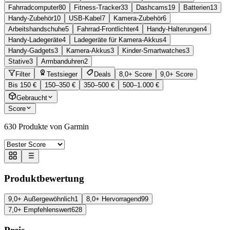
Fahrradcomputer
80
Fitness-Tracker
33
Dashcams
19
Batterien
13
Handy-Zubehör
10
USB-Kabel
7
Kamera-Zubehör
6
Arbeitshandschuhe
5
Fahrrad-Frontlichter
4
Handy-Halterungen
4
Handy-Ladegeräte
4
Ladegeräte für Kamera-Akkus
4
Handy-Gadgets
3
Kamera-Akkus
3
Kinder-Smartwatches
3
Stative
3
Armbanduhren
2
Filter
Testsieger
Deals
8,0+ Score
9,0+ Score
Bis 150 €
150–350 €
350–500 €
500–1.000 €
Gebraucht
Score
630
Produkte von Garmin
Produktbewertung
9,0+ Außergewöhnlich
1
8,0+ Hervorragend
99
7,0+ Empfehlenswert
628