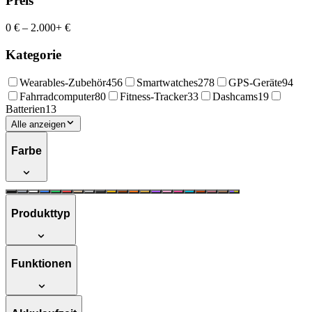
Preis
0 €
–
2.000+ €
Kategorie
Wearables-Zubehör
456
Smartwatches
278
GPS-Geräte
94
Fahrradcomputer
80
Fitness-Tracker
33
Dashcams
19
Batterien
13
Alle anzeigen
Farbe
Produkttyp
Funktionen