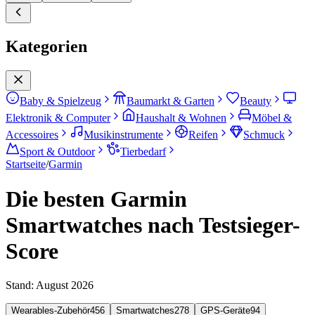
Kategorien
Baby & Spielzeug
Baumarkt & Garten
Beauty
Elektronik & Computer
Haushalt & Wohnen
Möbel &
Accessoires
Musikinstrumente
Reifen
Schmuck
Sport & Outdoor
Tierbedarf
Startseite
/
Garmin
Die besten Garmin
Smartwatches nach Testsieger-
Score
Stand:
August 2026
Wearables-Zubehör
456
Smartwatches
278
GPS-Geräte
94