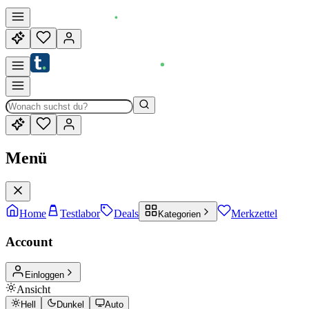
Menü
Home
Testlabor
Deals
Merkzettel
Kategorien
Account
Einloggen
Ansicht
Hell
Dunkel
Auto