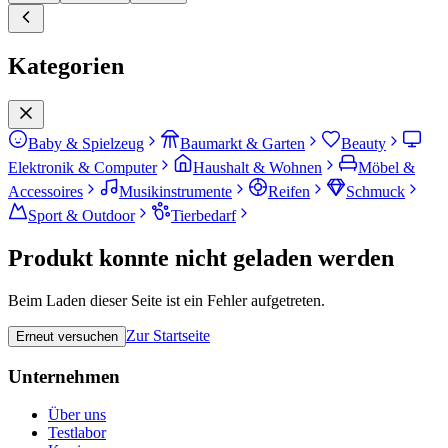
Kategorien
Baby & Spielzeug
Baumarkt & Garten
Beauty
Elektronik & Computer
Haushalt & Wohnen
Möbel &
Accessoires
Musikinstrumente
Reifen
Schmuck
Sport & Outdoor
Tierbedarf
Produkt konnte nicht geladen werden
Beim Laden dieser Seite ist ein Fehler aufgetreten.
Zur Startseite
Erneut versuchen
Unternehmen
Über uns
Testlabor