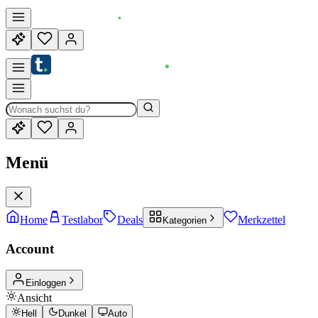
Menü
Home
Testlabor
Deals
Merkzettel
Kategorien
Account
Einloggen
Ansicht
Hell
Dunkel
Auto