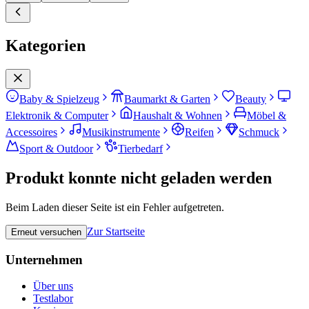
Kategorien
Baby & Spielzeug
Baumarkt & Garten
Beauty
Elektronik & Computer
Haushalt & Wohnen
Möbel &
Accessoires
Musikinstrumente
Reifen
Schmuck
Sport & Outdoor
Tierbedarf
Produkt konnte nicht geladen werden
Beim Laden dieser Seite ist ein Fehler aufgetreten.
Zur Startseite
Erneut versuchen
Unternehmen
Über uns
Testlabor