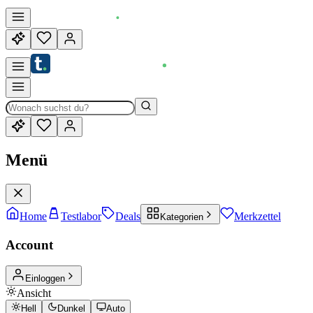
Menü
Home
Testlabor
Deals
Merkzettel
Kategorien
Account
Einloggen
Ansicht
Hell
Dunkel
Auto