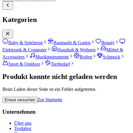
Kategorien
Baby & Spielzeug
Baumarkt & Garten
Beauty
Elektronik & Computer
Haushalt & Wohnen
Möbel &
Accessoires
Musikinstrumente
Reifen
Schmuck
Sport & Outdoor
Tierbedarf
Produkt konnte nicht geladen werden
Beim Laden dieser Seite ist ein Fehler aufgetreten.
Zur Startseite
Erneut versuchen
Unternehmen
Über uns
Testlabor