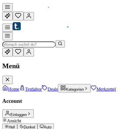
Menü
Home
Testlabor
Deals
Merkzettel
Kategorien
Account
Einloggen
Ansicht
Hell
Dunkel
Auto