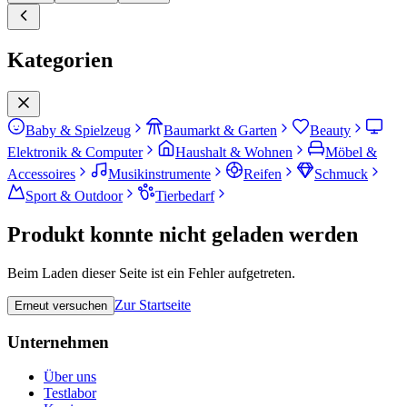
Kategorien
Baby & Spielzeug
Baumarkt & Garten
Beauty
Elektronik & Computer
Haushalt & Wohnen
Möbel &
Accessoires
Musikinstrumente
Reifen
Schmuck
Sport & Outdoor
Tierbedarf
Produkt konnte nicht geladen werden
Beim Laden dieser Seite ist ein Fehler aufgetreten.
Zur Startseite
Erneut versuchen
Unternehmen
Über uns
Testlabor