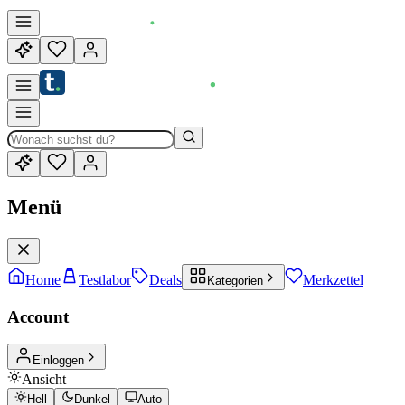
Menü
Home
Testlabor
Deals
Merkzettel
Kategorien
Account
Einloggen
Ansicht
Hell
Dunkel
Auto