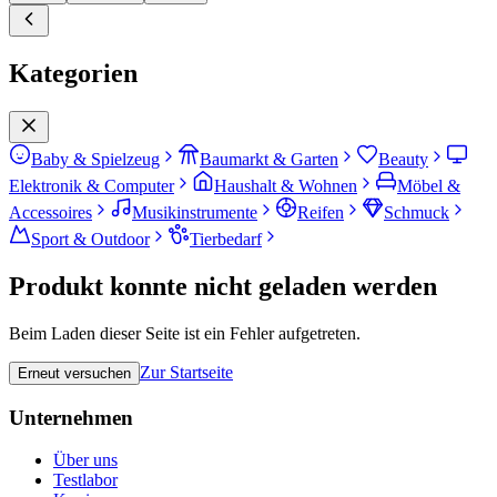
Kategorien
Baby & Spielzeug
Baumarkt & Garten
Beauty
Elektronik & Computer
Haushalt & Wohnen
Möbel &
Accessoires
Musikinstrumente
Reifen
Schmuck
Sport & Outdoor
Tierbedarf
Produkt konnte nicht geladen werden
Beim Laden dieser Seite ist ein Fehler aufgetreten.
Zur Startseite
Erneut versuchen
Unternehmen
Über uns
Testlabor