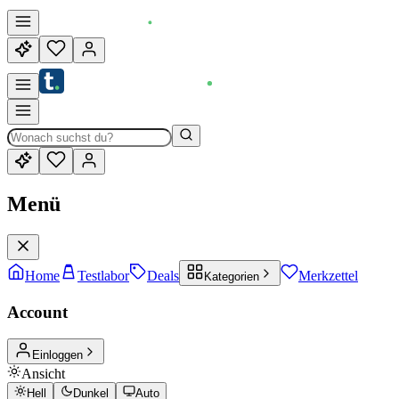
Menü
Home
Testlabor
Deals
Merkzettel
Kategorien
Account
Einloggen
Ansicht
Hell
Dunkel
Auto