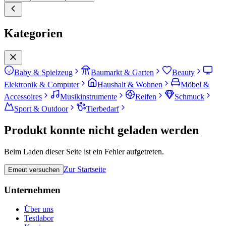
Kategorien
Baby & Spielzeug
Baumarkt & Garten
Beauty
Elektronik & Computer
Haushalt & Wohnen
Möbel &
Accessoires
Musikinstrumente
Reifen
Schmuck
Sport & Outdoor
Tierbedarf
Produkt konnte nicht geladen werden
Beim Laden dieser Seite ist ein Fehler aufgetreten.
Zur Startseite
Erneut versuchen
Unternehmen
Über uns
Testlabor