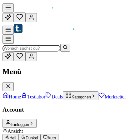
Menü
Home
Testlabor
Deals
Merkzettel
Kategorien
Account
Einloggen
Ansicht
Hell
Dunkel
Auto