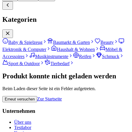
Kategorien
Baby & Spielzeug
Baumarkt & Garten
Beauty
Elektronik & Computer
Haushalt & Wohnen
Möbel &
Accessoires
Musikinstrumente
Reifen
Schmuck
Sport & Outdoor
Tierbedarf
Produkt konnte nicht geladen werden
Beim Laden dieser Seite ist ein Fehler aufgetreten.
Zur Startseite
Erneut versuchen
Unternehmen
Über uns
Testlabor