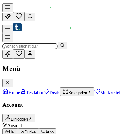
Menü
Home
Testlabor
Deals
Merkzettel
Kategorien
Account
Einloggen
Ansicht
Hell
Dunkel
Auto