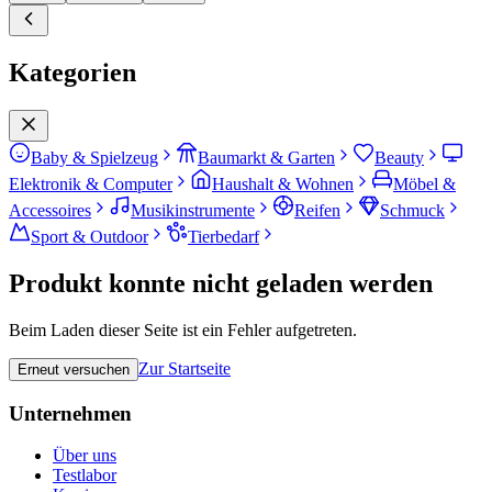
Kategorien
Baby & Spielzeug
Baumarkt & Garten
Beauty
Elektronik & Computer
Haushalt & Wohnen
Möbel &
Accessoires
Musikinstrumente
Reifen
Schmuck
Sport & Outdoor
Tierbedarf
Produkt konnte nicht geladen werden
Beim Laden dieser Seite ist ein Fehler aufgetreten.
Zur Startseite
Erneut versuchen
Unternehmen
Über uns
Testlabor