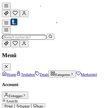
Menü
Home
Testlabor
Deals
Merkzettel
Kategorien
Account
Einloggen
Ansicht
Hell
Dunkel
Auto