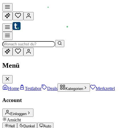
Menü
Home
Testlabor
Deals
Merkzettel
Kategorien
Account
Einloggen
Ansicht
Hell
Dunkel
Auto