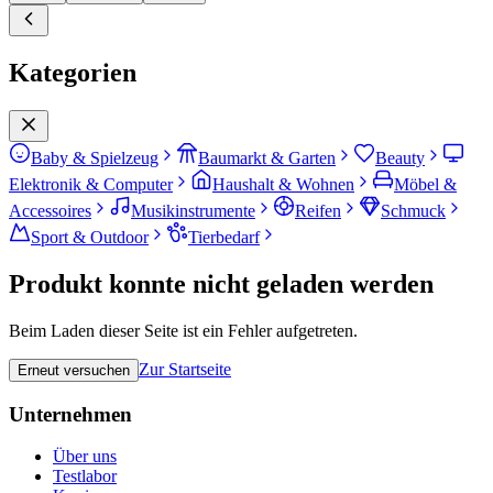
Kategorien
Baby & Spielzeug
Baumarkt & Garten
Beauty
Elektronik & Computer
Haushalt & Wohnen
Möbel &
Accessoires
Musikinstrumente
Reifen
Schmuck
Sport & Outdoor
Tierbedarf
Produkt konnte nicht geladen werden
Beim Laden dieser Seite ist ein Fehler aufgetreten.
Zur Startseite
Erneut versuchen
Unternehmen
Über uns
Testlabor