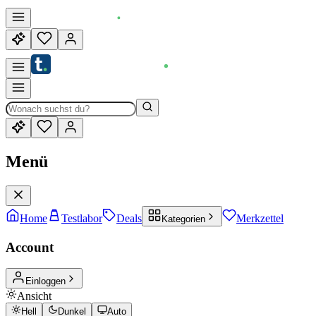
Menü
Home
Testlabor
Deals
Merkzettel
Kategorien
Account
Einloggen
Ansicht
Hell
Dunkel
Auto