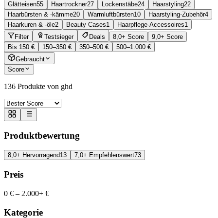
Glätteisen
55
Haartrockner
27
Lockenstäbe
24
Haarstyling
22
Haarbürsten & -kämme
20
Warmluftbürsten
10
Haarstyling-Zubehör
4
Haarkuren & -öle
2
Beauty Cases
1
Haarpflege-Accessoires
1
Filter
Testsieger
Deals
8,0+ Score
9,0+ Score
Bis 150 €
150–350 €
350–500 €
500–1.000 €
Gebraucht
Score
136
Produkte von ghd
Produktbewertung
8,0+ Hervorragend
13
7,0+ Empfehlenswert
73
Preis
0 €
–
2.000+ €
Kategorie