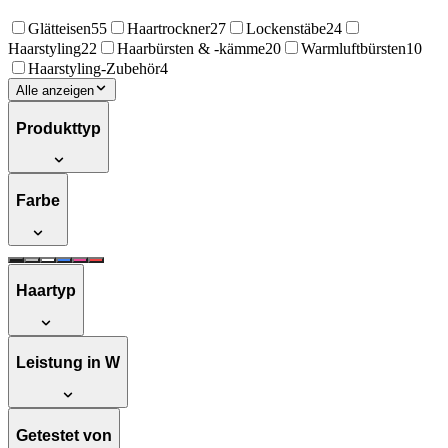
Glätteisen
55
Haartrockner
27
Lockenstäbe
24
Haarstyling
22
Haarbürsten & -kämme
20
Warmluftbürsten
10
Haarstyling-Zubehör
4
Alle anzeigen
Produkttyp
Farbe
Haartyp
Leistung in W
Getestet von