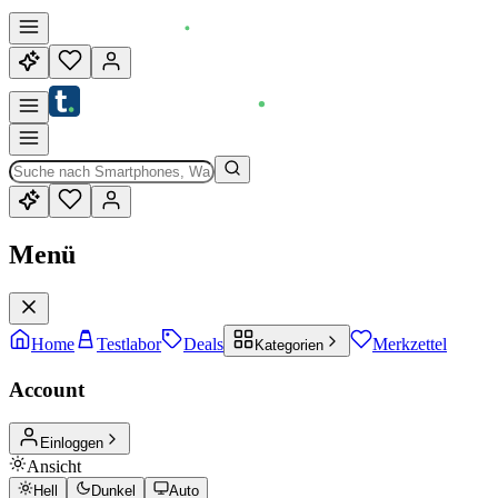
Menü
Home
Testlabor
Deals
Merkzettel
Kategorien
Account
Einloggen
Ansicht
Hell
Dunkel
Auto