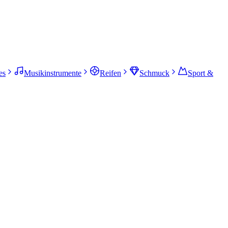
es
Musikinstrumente
Reifen
Schmuck
Sport &