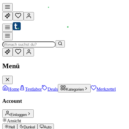
Menü
Home
Testlabor
Deals
Merkzettel
Kategorien
Account
Einloggen
Ansicht
Hell
Dunkel
Auto