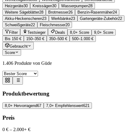
Heizgeräte
30
Kreissägen
30
Wasserpumpen
28
Weitere Sägeblätter
28
Brotmesser
26
Benzin-Rasenmäher
24
Akku-Heckenscheren
23
Werkbänke
23
Gartengeräte-Zubehör
22
Schweißgeräte
22
Fleischmesser
20
Filter
Testsieger
Deals
8,0+ Score
9,0+ Score
Bis 150 €
150–350 €
350–500 €
500–1.000 €
Gebraucht
Score
1.406
Produkte von Güde
Produktbewertung
8,0+ Hervorragend
67
7,0+ Empfehlenswert
621
Preis
0 €
–
2.000+ €