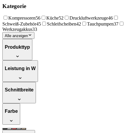
Kategorie
Kompressoren
56
Küche
52
Druckluftwerkzeuge
46
Schweiß-Zubehör
45
Schleifscheiben
42
Tauchpumpen
37
Werkzeugakkus
33
Alle anzeigen
Produkttyp
Leistung in W
Schnittbreite
Farbe