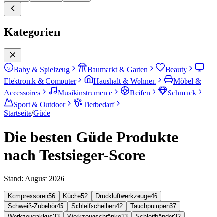
Kategorien
Baby & Spielzeug
Baumarkt & Garten
Beauty
Elektronik & Computer
Haushalt & Wohnen
Möbel &
Accessoires
Musikinstrumente
Reifen
Schmuck
Sport & Outdoor
Tierbedarf
Startseite
/
Güde
Die besten Güde Produkte
nach Testsieger-Score
Stand:
August 2026
Kompressoren
56
Küche
52
Druckluftwerkzeuge
46
Schweiß-Zubehör
45
Schleifscheiben
42
Tauchpumpen
37
Werkzeugakkus
33
Werkzeugschränke
33
Schleifbänder
32