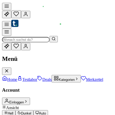
Menü
Home
Testlabor
Deals
Merkzettel
Kategorien
Account
Einloggen
Ansicht
Hell
Dunkel
Auto