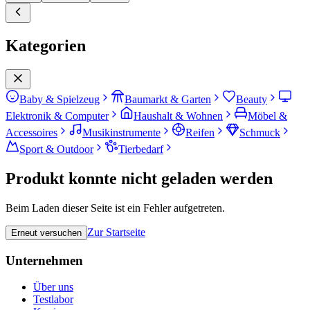
Kategorien
Baby & Spielzeug
Baumarkt & Garten
Beauty
Elektronik & Computer
Haushalt & Wohnen
Möbel &
Accessoires
Musikinstrumente
Reifen
Schmuck
Sport & Outdoor
Tierbedarf
Produkt konnte nicht geladen werden
Beim Laden dieser Seite ist ein Fehler aufgetreten.
Zur Startseite
Erneut versuchen
Unternehmen
Über uns
Testlabor