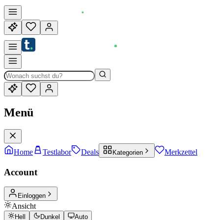
Menü
Home
Testlabor
Deals
Merkzettel
Kategorien
Account
Einloggen
Ansicht
Hell
Dunkel
Auto