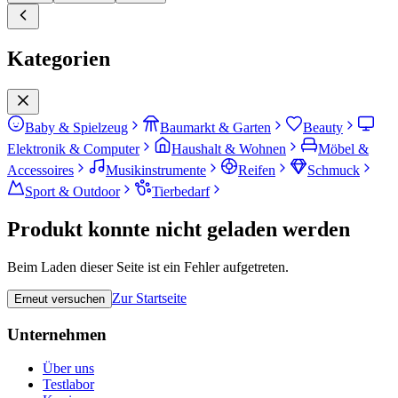
Kategorien
Baby & Spielzeug
Baumarkt & Garten
Beauty
Elektronik & Computer
Haushalt & Wohnen
Möbel &
Accessoires
Musikinstrumente
Reifen
Schmuck
Sport & Outdoor
Tierbedarf
Produkt konnte nicht geladen werden
Beim Laden dieser Seite ist ein Fehler aufgetreten.
Zur Startseite
Erneut versuchen
Unternehmen
Über uns
Testlabor