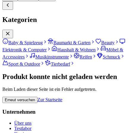
Kategorien
Baby & Spielzeug
Baumarkt & Garten
Beauty
Elektronik & Computer
Haushalt & Wohnen
Möbel &
Accessoires
Musikinstrumente
Reifen
Schmuck
Sport & Outdoor
Tierbedarf
Produkt konnte nicht geladen werden
Beim Laden dieser Seite ist ein Fehler aufgetreten.
Zur Startseite
Erneut versuchen
Unternehmen
Über uns
Testlabor