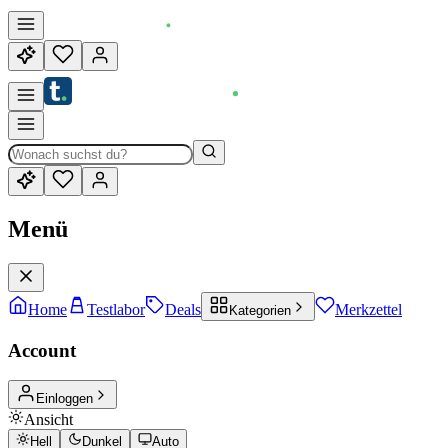
Menü
Home
Testlabor
Deals
Merkzettel
Kategorien
Account
Einloggen
Ansicht
Hell
Dunkel
Auto