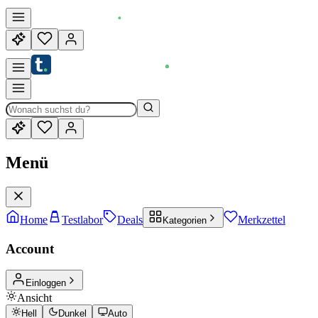
Menü
Home
Testlabor
Deals
Merkzettel
Kategorien
Account
Einloggen
Ansicht
Hell
Dunkel
Auto