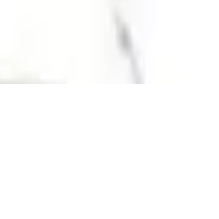
it Deckel, 3.7 Liter, Transparent-Blau, Cl
hermobecher,Isolierbecher, 360ml, hält 4h 
ffnung, Farbe schwarz