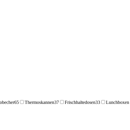
obecher
65
Thermoskannen
37
Frischhaltedosen
33
Lunchboxen 