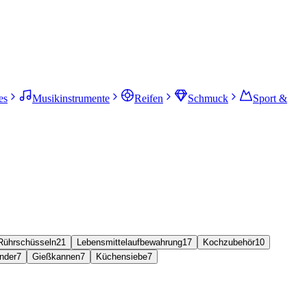
es
Musikinstrumente
Reifen
Schmuck
Sport &
Rührschüsseln
21
Lebensmittelaufbewahrung
17
Kochzubehör
10
nder
7
Gießkannen
7
Küchensiebe
7