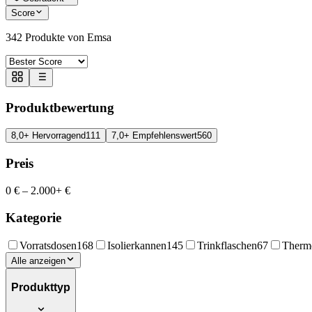
Score
342
Produkte von Emsa
Produktbewertung
8,0+ Hervorragend
111
7,0+ Empfehlenswert
560
Preis
0 €
–
2.000+ €
Kategorie
Vorratsdosen
168
Isolierkannen
145
Trinkflaschen
67
Therm
Alle anzeigen
Produkttyp