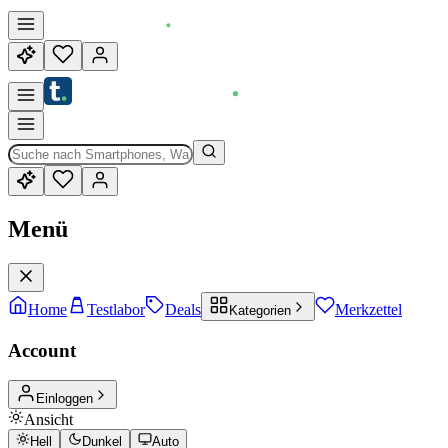
Menü
Home
Testlabor
Deals
Merkzettel
Kategorien
Account
Einloggen
Ansicht
Hell
Dunkel
Auto