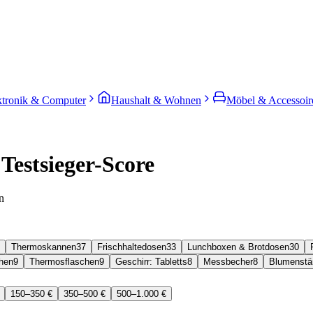
ktronik & Computer
Haushalt & Wohnen
Möbel & Accessoir
Testsieger-Score
n
Thermoskannen
37
Frischhaltedosen
33
Lunchboxen & Brotdosen
30
chen
9
Thermosflaschen
9
Geschirr: Tabletts
8
Messbecher
8
Blumenstä
150–350 €
350–500 €
500–1.000 €