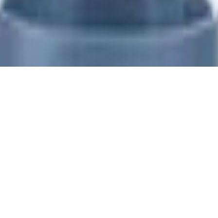
| Quick-Press-Verschluss | 12h heiß, 24h ka
würfelbox, Maße 4,9 x 22,6 x 16,5 cm, mit 