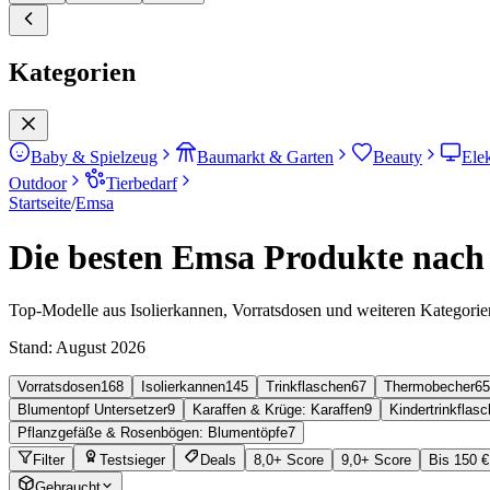
Kategorien
Baby & Spielzeug
Baumarkt & Garten
Beauty
Ele
Outdoor
Tierbedarf
Startseite
/
Emsa
Die besten Emsa Produkte nach 
Top-Modelle aus Isolierkannen, Vorratsdosen und weiteren Kategorie
Stand:
August 2026
Vorratsdosen
168
Isolierkannen
145
Trinkflaschen
67
Thermobecher
65
Blumentopf Untersetzer
9
Karaffen & Krüge: Karaffen
9
Kindertrinkflas
Pflanzgefäße & Rosenbögen: Blumentöpfe
7
Filter
Testsieger
Deals
8,0+ Score
9,0+ Score
Bis 150 €
Gebraucht