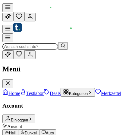
Menü
Home
Testlabor
Deals
Merkzettel
Kategorien
Account
Einloggen
Ansicht
Hell
Dunkel
Auto