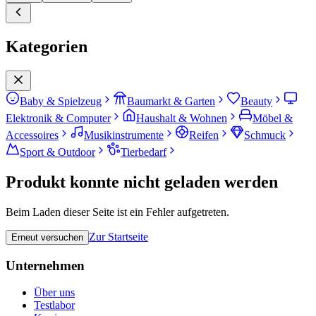
Kategorien
Baby & Spielzeug
Baumarkt & Garten
Beauty
Elektronik & Computer
Haushalt & Wohnen
Möbel &
Accessoires
Musikinstrumente
Reifen
Schmuck
Sport & Outdoor
Tierbedarf
Produkt konnte nicht geladen werden
Beim Laden dieser Seite ist ein Fehler aufgetreten.
Zur Startseite
Erneut versuchen
Unternehmen
Über uns
Testlabor