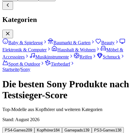
Kategorien
Baby & Spielzeug
Baumarkt & Garten
Beauty
Elektronik & Computer
Haushalt & Wohnen
Möbel &
Accessoires
Musikinstrumente
Reifen
Schmuck
Sport & Outdoor
Tierbedarf
Startseite
/
Sony
Die besten Sony Produkte nach
Testsieger-Score
Top-Modelle aus Kopfhörer und weiteren Kategorien
Stand:
August 2026
PS4-Games
209
Kopfhörer
184
Gamepads
139
PS3-Games
138