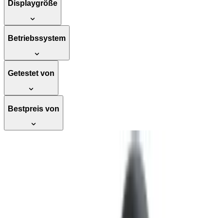
Displaygröße
Betriebssystem
Getestet von
Bestpreis von
Testsieger
Sony WH-1000XM5 Over-Ear-
Kopfhörer, mit Bluetooth 5.2, Mikrofon,
Noise Cancelling, schwarz