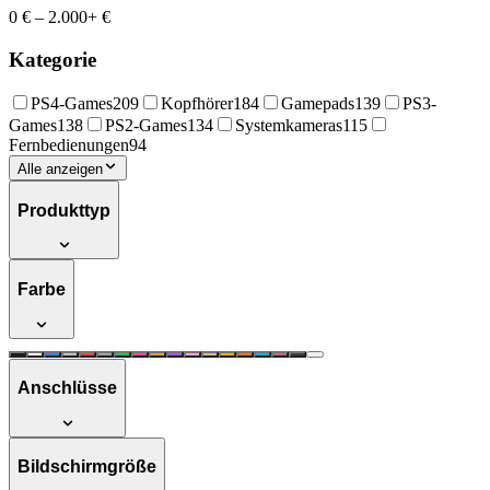
0 €
–
2.000+ €
Kategorie
PS4-Games
209
Kopfhörer
184
Gamepads
139
PS3-
Games
138
PS2-Games
134
Systemkameras
115
Fernbedienungen
94
Alle anzeigen
Produkttyp
Farbe
Anschlüsse
Bildschirmgröße