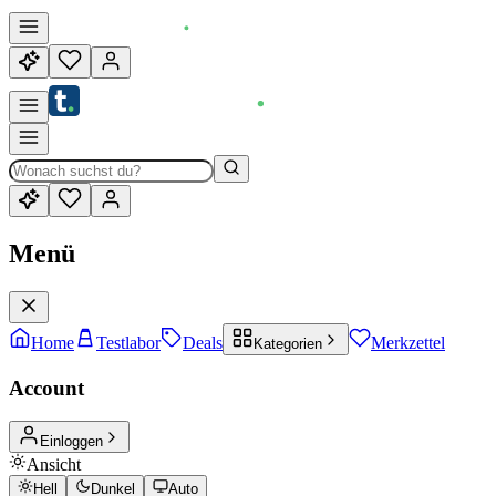
Menü
Home
Testlabor
Deals
Merkzettel
Kategorien
Account
Einloggen
Ansicht
Hell
Dunkel
Auto