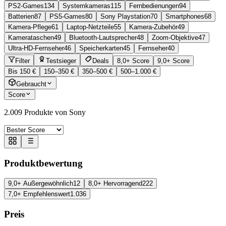
PS2-Games
134
Systemkameras
115
Fernbedienungen
94
Batterien
87
PS5-Games
80
Sony Playstation
70
Smartphones
68
Kamera-Pflege
61
Laptop-Netzteile
55
Kamera-Zubehör
49
Kamerataschen
49
Bluetooth-Lautsprecher
48
Zoom-Objektive
47
Ultra-HD-Fernseher
46
Speicherkarten
45
Fernseher
40
Filter
Testsieger
Deals
8,0+ Score
9,0+ Score
Bis 150 €
150–350 €
350–500 €
500–1.000 €
Gebraucht
Score
2.009
Produkte von Sony
Produktbewertung
9,0+ Außergewöhnlich
12
8,0+ Hervorragend
222
7,0+ Empfehlenswert
1.036
Preis