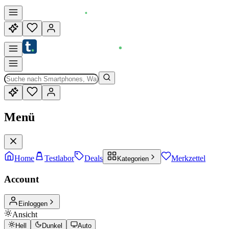
Menü
Home
Testlabor
Deals
Merkzettel
Kategorien
Account
Einloggen
Ansicht
Hell
Dunkel
Auto