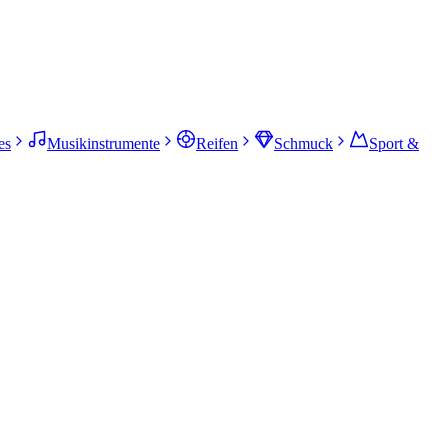
es
Musikinstrumente
Reifen
Schmuck
Sport &