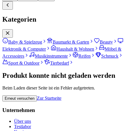
Kategorien
Baby & Spielzeug
Baumarkt & Garten
Beauty
Elektronik & Computer
Haushalt & Wohnen
Möbel &
Accessoires
Musikinstrumente
Reifen
Schmuck
Sport & Outdoor
Tierbedarf
Produkt konnte nicht geladen werden
Beim Laden dieser Seite ist ein Fehler aufgetreten.
Zur Startseite
Erneut versuchen
Unternehmen
Über uns
Testlabor