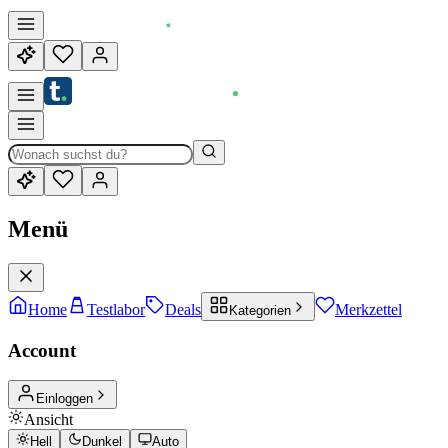
Menü
Home
Testlabor
Deals
Merkzettel
Kategorien
Account
Einloggen
Ansicht
Hell
Dunkel
Auto