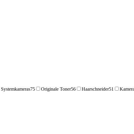
Systemkameras
75
Originale Toner
56
Haarschneider
51
Kamer