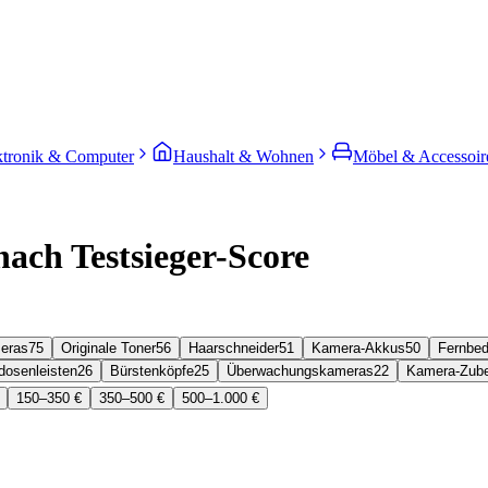
ktronik & Computer
Haushalt & Wohnen
Möbel & Accessoir
nach Testsieger-Score
eras
75
Originale Toner
56
Haarschneider
51
Kamera-Akkus
50
Fernbe
dosenleisten
26
Bürstenköpfe
25
Überwachungskameras
22
Kamera-Zub
150–350 €
350–500 €
500–1.000 €