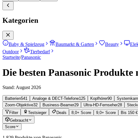
Kategorien
Baby & Spielzeug
Baumarkt & Garten
Beauty
Ele
Outdoor
Tierbedarf
Startseite
/
Panasonic
Die besten Panasonic Produkte 
Stand:
August 2026
Batterien
541
Analoge & DECT-Telefone
125
Kopfhörer
90
Systemkam
Zoom-Objektive
32
Business-Beamer
29
Ultra-HD-Fernseher
28
Steck
Filter
Testsieger
Deals
8,0+ Score
9,0+ Score
Bis 150 €
Gebraucht
Score
1.829
Produkte von Panasonic