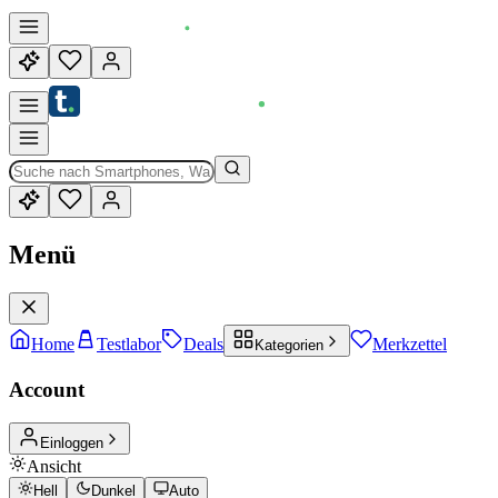
Menü
Home
Testlabor
Deals
Merkzettel
Kategorien
Account
Einloggen
Ansicht
Hell
Dunkel
Auto