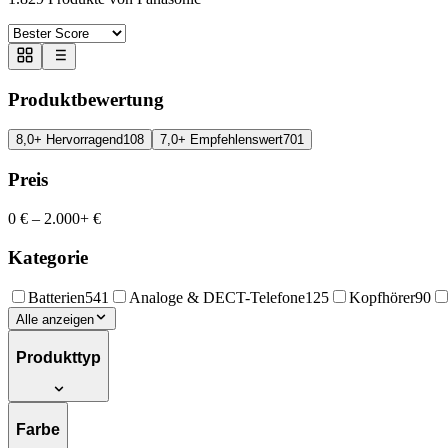
Produktbewertung
8,0+ Hervorragend
108
7,0+ Empfehlenswert
701
Preis
0 €
–
2.000+ €
Kategorie
Batterien
541
Analoge & DECT-Telefone
125
Kopfhörer
90
Alle anzeigen
Produkttyp
Farbe