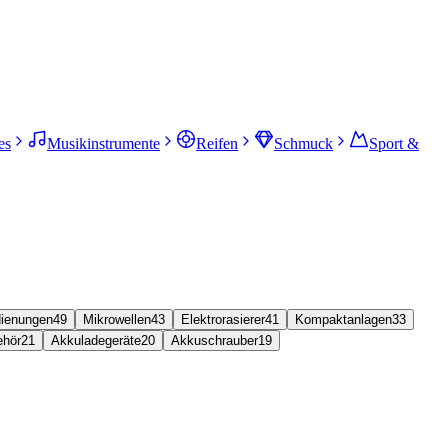
es
Musikinstrumente
Reifen
Schmuck
Sport &
dienungen
49
Mikrowellen
43
Elektrorasierer
41
Kompaktanlagen
33
ehör
21
Akkuladegeräte
20
Akkuschrauber
19