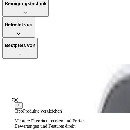
Reinigungstechnik
Getestet von
Bestpreis von
Panasonic KX-TG6821 Single Analog-Telef
Hervorragend
Testsieger Score
89
6
Varianten
70
€
ab
39
42,31 €
Tipp
Produkte vergleichen
Testsieger
Mehrere Favoriten merken und Preise,
Bewertungen und Features direkt
Panasonic Slow Juicer MJ-L700KXE (Entsaf