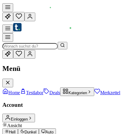
Menü
Home
Testlabor
Deals
Merkzettel
Kategorien
Account
Einloggen
Ansicht
Hell
Dunkel
Auto