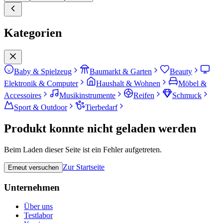
Kategorien
Baby & Spielzeug
Baumarkt & Garten
Beauty
Elektronik & Computer
Haushalt & Wohnen
Möbel &
Accessoires
Musikinstrumente
Reifen
Schmuck
Sport & Outdoor
Tierbedarf
Produkt konnte nicht geladen werden
Beim Laden dieser Seite ist ein Fehler aufgetreten.
Zur Startseite
Erneut versuchen
Unternehmen
Über uns
Testlabor