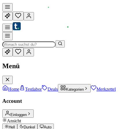
Menü
Home
Testlabor
Deals
Merkzettel
Kategorien
Account
Einloggen
Ansicht
Hell
Dunkel
Auto