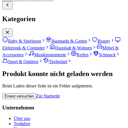
Kategorien
Baby & Spielzeug
Baumarkt & Garten
Beauty
Elektronik & Computer
Haushalt & Wohnen
Möbel &
Accessoires
Musikinstrumente
Reifen
Schmuck
Sport & Outdoor
Tierbedarf
Produkt konnte nicht geladen werden
Beim Laden dieser Seite ist ein Fehler aufgetreten.
Zur Startseite
Erneut versuchen
Unternehmen
Über uns
Testlabor