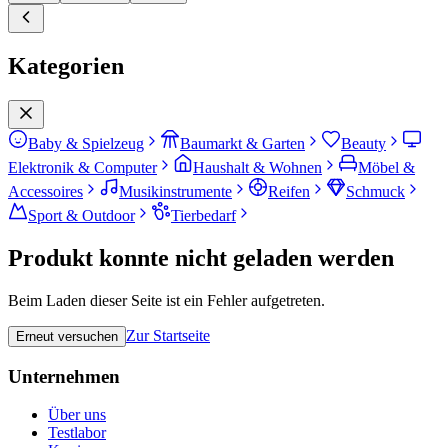
Kategorien
Baby & Spielzeug
Baumarkt & Garten
Beauty
Elektronik & Computer
Haushalt & Wohnen
Möbel &
Accessoires
Musikinstrumente
Reifen
Schmuck
Sport & Outdoor
Tierbedarf
Produkt konnte nicht geladen werden
Beim Laden dieser Seite ist ein Fehler aufgetreten.
Zur Startseite
Erneut versuchen
Unternehmen
Über uns
Testlabor