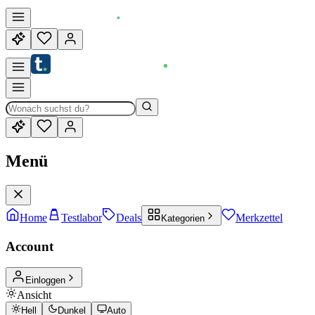
Menü
Home
Testlabor
Deals
Merkzettel
Kategorien
Account
Einloggen
Ansicht
Hell
Dunkel
Auto