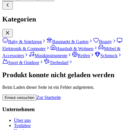
Kategorien
Baby & Spielzeug
Baumarkt & Garten
Beauty
Elektronik & Computer
Haushalt & Wohnen
Möbel &
Accessoires
Musikinstrumente
Reifen
Schmuck
Sport & Outdoor
Tierbedarf
Produkt konnte nicht geladen werden
Beim Laden dieser Seite ist ein Fehler aufgetreten.
Zur Startseite
Erneut versuchen
Unternehmen
Über uns
Testlabor