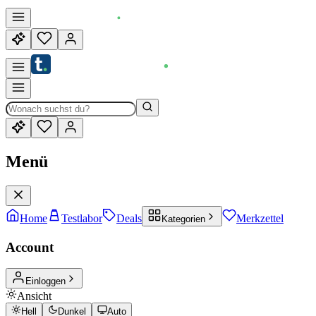
Menü
Home
Testlabor
Deals
Merkzettel
Kategorien
Account
Einloggen
Ansicht
Hell
Dunkel
Auto