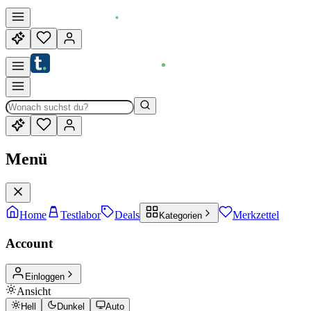
Menü
Home
Testlabor
Deals
Merkzettel
Kategorien
Account
Einloggen
Ansicht
Hell
Dunkel
Auto