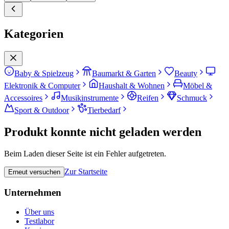
Kategorien
Baby & Spielzeug
Baumarkt & Garten
Beauty
Elektronik & Computer
Haushalt & Wohnen
Möbel &
Accessoires
Musikinstrumente
Reifen
Schmuck
Sport & Outdoor
Tierbedarf
Produkt konnte nicht geladen werden
Beim Laden dieser Seite ist ein Fehler aufgetreten.
Zur Startseite
Erneut versuchen
Unternehmen
Über uns
Testlabor