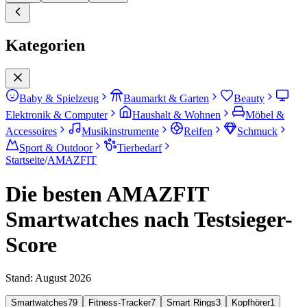
Kategorien
Baby & Spielzeug
Baumarkt & Garten
Beauty
Elektronik & Computer
Haushalt & Wohnen
Möbel &
Accessoires
Musikinstrumente
Reifen
Schmuck
Sport & Outdoor
Tierbedarf
Startseite
/
AMAZFIT
Die besten AMAZFIT
Smartwatches nach Testsieger-
Score
Stand:
August 2026
Smartwatches
79
Fitness-Tracker
7
Smart Rings
3
Kopfhörer
1