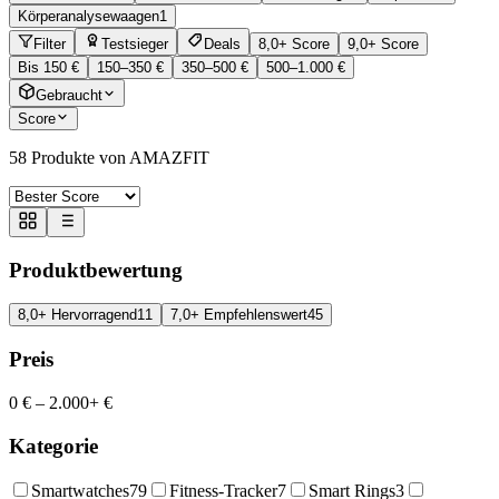
Körperanalysewaagen
1
Filter
Testsieger
Deals
8,0+ Score
9,0+ Score
Bis 150 €
150–350 €
350–500 €
500–1.000 €
Gebraucht
Score
58
Produkte von AMAZFIT
Produktbewertung
8,0+ Hervorragend
11
7,0+ Empfehlenswert
45
Preis
0 €
–
2.000+ €
Kategorie
Smartwatches
79
Fitness-Tracker
7
Smart Rings
3