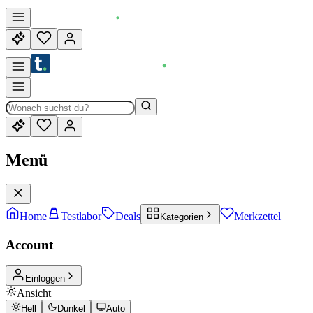
Menü
Home
Testlabor
Deals
Merkzettel
Kategorien
Account
Einloggen
Ansicht
Hell
Dunkel
Auto