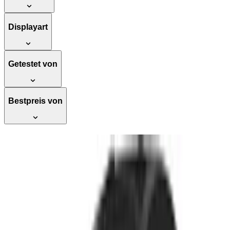
Displayart
Getestet von
Bestpreis von
Amazfit T-Rex Ultra 2, Dualband-GPS
Outdoor Smartwatch mit 51 mm
Titangehäuse, 1,5" Saphir AMOLED
Display, Taschenlampe, 30 Tage
Akkulaufzeit, 10 ATM Wasserdichtigkeit,
180+ Sportmodi für Android & iPhone