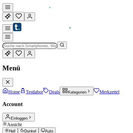
Menü
Home
Testlabor
Deals
Merkzettel
Kategorien
Account
Einloggen
Ansicht
Hell
Dunkel
Auto