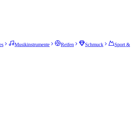
es
Musikinstrumente
Reifen
Schmuck
Sport &