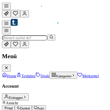
Menü
Home
Testlabor
Deals
Merkzettel
Kategorien
Account
Einloggen
Ansicht
Hell
Dunkel
Auto