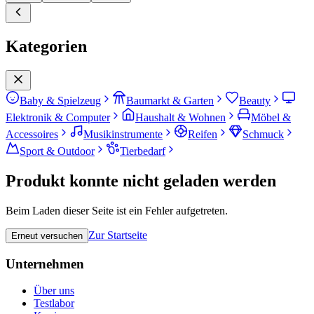
Kategorien
Baby & Spielzeug
Baumarkt & Garten
Beauty
Elektronik & Computer
Haushalt & Wohnen
Möbel &
Accessoires
Musikinstrumente
Reifen
Schmuck
Sport & Outdoor
Tierbedarf
Produkt konnte nicht geladen werden
Beim Laden dieser Seite ist ein Fehler aufgetreten.
Zur Startseite
Erneut versuchen
Unternehmen
Über uns
Testlabor