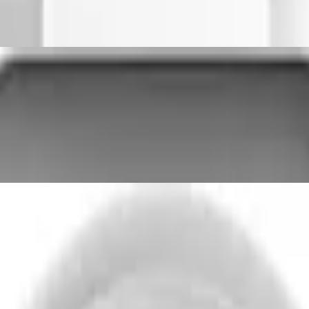
Videotürklingel mit Glocke und Winkel, Tü
rmauslöser, Echtzeitvideos,
ungskamera/ 360°Grad steuerbare Kamera f
enbereich/3MP Super HD