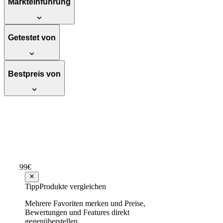
Markteinführung
Getestet von
Bestpreis von
Beafon SL645 Seniorenhandy 7,11cm (2,8 Z
Empfehlenswert
Testsieger Score
75
2
Varianten
99
€
ab
72
77,60 €
Tipp
Produkte vergleichen
Mehrere Favoriten merken und Preise,
bea-fon/Smart Home/Safer 3L / schwenkb
Bewertungen und Features direkt
Kamera / IP65 Schutz gegen Strahlwasser
gegenüberstellen.