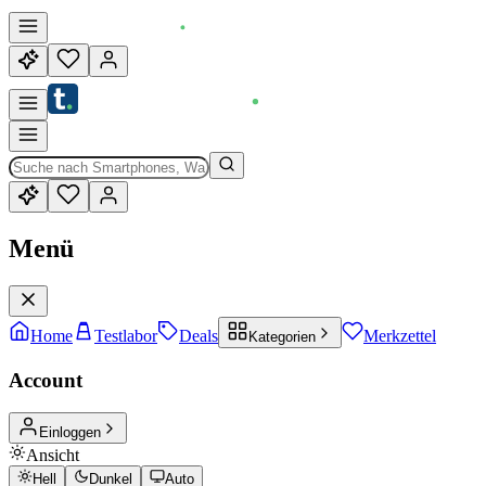
Menü
Home
Testlabor
Deals
Merkzettel
Kategorien
Account
Einloggen
Ansicht
Hell
Dunkel
Auto