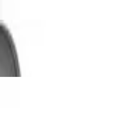
rklingel kabellos, Kamera Full HD 3 MP,
ür dem Innenbereich/Intelligent