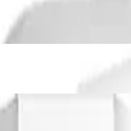
u Outdoor Kamera
chungskamera für den Außenbereich / IP65
etzwerk WiFi 2,4G / Android-iOS