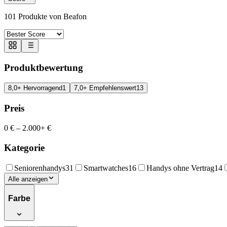
101
Produkte von Beafon
Produktbewertung
8,0+ Hervorragend
1
7,0+ Empfehlenswert
13
Preis
0 €
–
2.000+ €
Kategorie
Seniorenhandys
31
Smartwatches
16
Handys ohne Vertrag
14
Alle anzeigen
Farbe