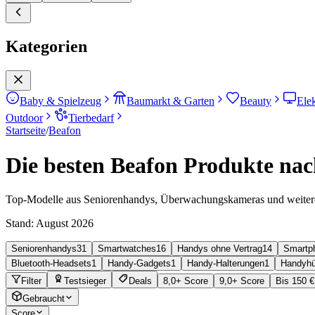
Kategorien
Baby & Spielzeug
Baumarkt & Garten
Beauty
Ele
Outdoor
Tierbedarf
Startseite
/
Beafon
Die besten Beafon Produkte nach
Top-Modelle aus Seniorenhandys, Überwachungskameras und weiter
Stand:
August 2026
Seniorenhandys
31
Smartwatches
16
Handys ohne Vertrag
14
Smartp
Bluetooth-Headsets
1
Handy-Gadgets
1
Handy-Halterungen
1
Handyhü
Filter
Testsieger
Deals
8,0+ Score
9,0+ Score
Bis 150 €
Gebraucht
Score