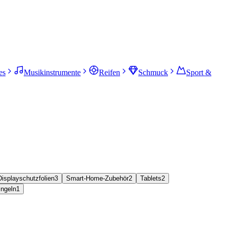
es
Musikinstrumente
Reifen
Schmuck
Sport &
Displayschutzfolien
3
Smart-Home-Zubehör
2
Tablets
2
ingeln
1