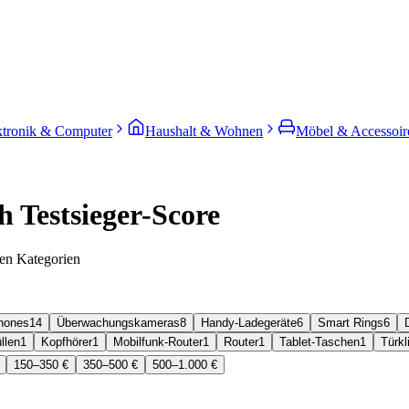
ktronik & Computer
Haushalt & Wohnen
Möbel & Accessoir
 Testsieger-Score
en Kategorien
hones
14
Überwachungskameras
8
Handy-Ladegeräte
6
Smart Rings
6
llen
1
Kopfhörer
1
Mobilfunk-Router
1
Router
1
Tablet-Taschen
1
Türkl
150–350 €
350–500 €
500–1.000 €