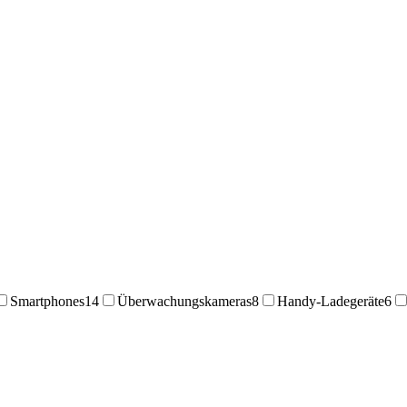
Smartphones
14
Überwachungskameras
8
Handy-Ladegeräte
6