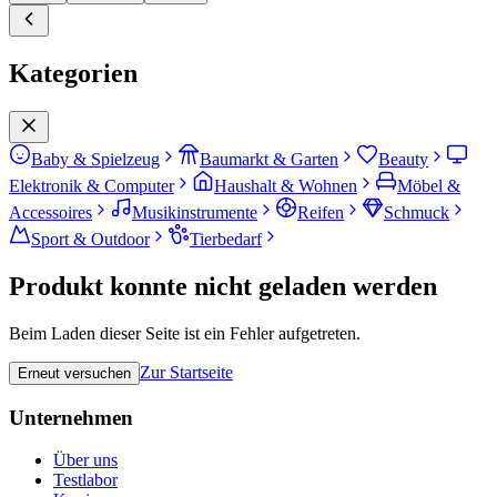
Kategorien
Baby & Spielzeug
Baumarkt & Garten
Beauty
Elektronik & Computer
Haushalt & Wohnen
Möbel &
Accessoires
Musikinstrumente
Reifen
Schmuck
Sport & Outdoor
Tierbedarf
Produkt konnte nicht geladen werden
Beim Laden dieser Seite ist ein Fehler aufgetreten.
Zur Startseite
Erneut versuchen
Unternehmen
Über uns
Testlabor