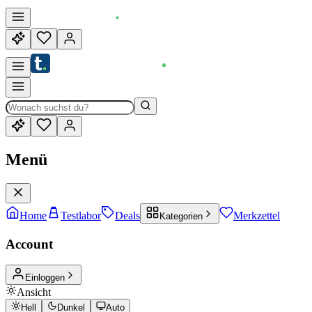
Menü
Home
Testlabor
Deals
Merkzettel
Kategorien
Account
Einloggen
Ansicht
Hell
Dunkel
Auto