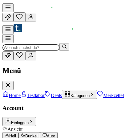
Menü
Home
Testlabor
Deals
Merkzettel
Kategorien
Account
Einloggen
Ansicht
Hell
Dunkel
Auto