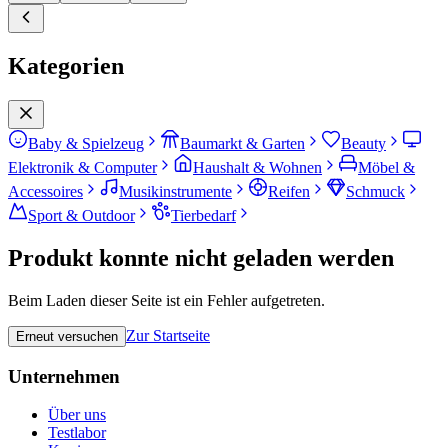
Kategorien
Baby & Spielzeug
Baumarkt & Garten
Beauty
Elektronik & Computer
Haushalt & Wohnen
Möbel &
Accessoires
Musikinstrumente
Reifen
Schmuck
Sport & Outdoor
Tierbedarf
Produkt konnte nicht geladen werden
Beim Laden dieser Seite ist ein Fehler aufgetreten.
Zur Startseite
Erneut versuchen
Unternehmen
Über uns
Testlabor