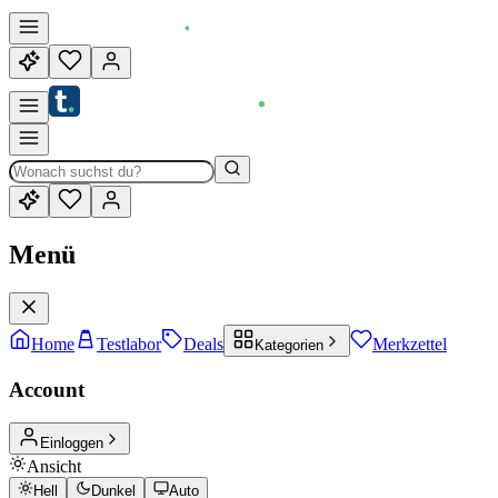
Menü
Home
Testlabor
Deals
Merkzettel
Kategorien
Account
Einloggen
Ansicht
Hell
Dunkel
Auto