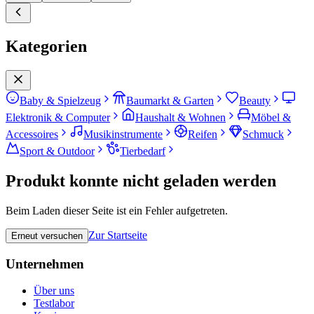
Kategorien
Baby & Spielzeug
Baumarkt & Garten
Beauty
Elektronik & Computer
Haushalt & Wohnen
Möbel &
Accessoires
Musikinstrumente
Reifen
Schmuck
Sport & Outdoor
Tierbedarf
Produkt konnte nicht geladen werden
Beim Laden dieser Seite ist ein Fehler aufgetreten.
Zur Startseite
Erneut versuchen
Unternehmen
Über uns
Testlabor