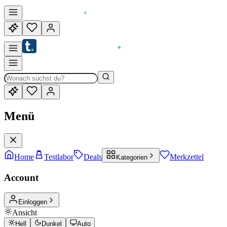
Menü
Home
Testlabor
Deals
Merkzettel
Kategorien
Account
Einloggen
Ansicht
Hell
Dunkel
Auto