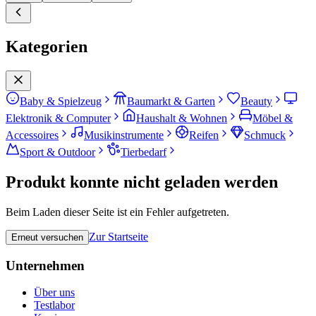
Kategorien
Baby & Spielzeug
Baumarkt & Garten
Beauty
Elektronik & Computer
Haushalt & Wohnen
Möbel &
Accessoires
Musikinstrumente
Reifen
Schmuck
Sport & Outdoor
Tierbedarf
Produkt konnte nicht geladen werden
Beim Laden dieser Seite ist ein Fehler aufgetreten.
Zur Startseite
Erneut versuchen
Unternehmen
Über uns
Testlabor