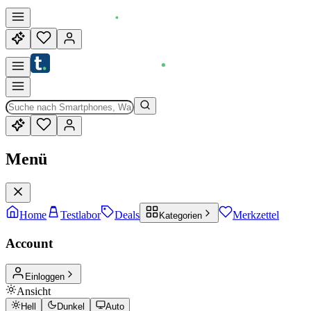
Menü
Home
Testlabor
Deals
Merkzettel
Kategorien
Account
Einloggen
Ansicht
Hell
Dunkel
Auto