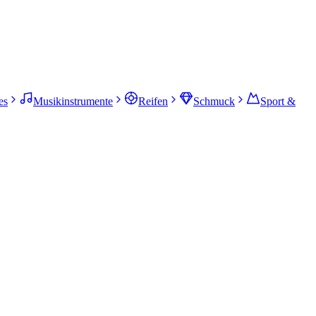
es
Musikinstrumente
Reifen
Schmuck
Sport &