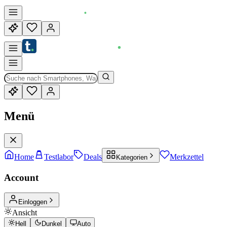
Menü
Home
Testlabor
Deals
Merkzettel
Kategorien
Account
Einloggen
Ansicht
Hell
Dunkel
Auto