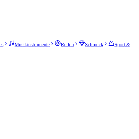
es
Musikinstrumente
Reifen
Schmuck
Sport &