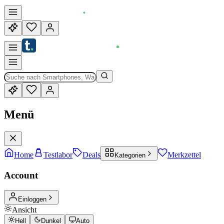
Menü
Home
Testlabor
Deals
Merkzettel
Kategorien
Account
Einloggen
Ansicht
Hell
Dunkel
Auto