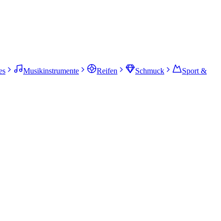
es
Musikinstrumente
Reifen
Schmuck
Sport &