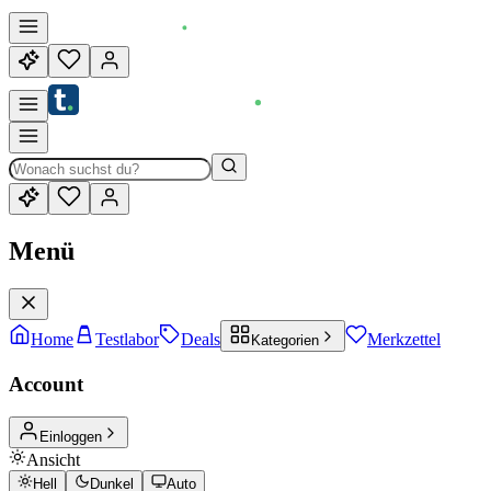
Menü
Home
Testlabor
Deals
Merkzettel
Kategorien
Account
Einloggen
Ansicht
Hell
Dunkel
Auto