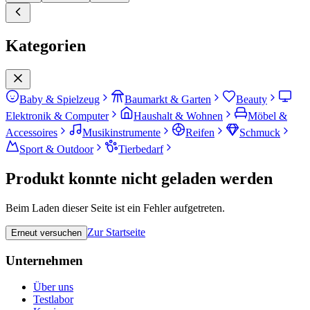
Kategorien
Baby & Spielzeug
Baumarkt & Garten
Beauty
Elektronik & Computer
Haushalt & Wohnen
Möbel &
Accessoires
Musikinstrumente
Reifen
Schmuck
Sport & Outdoor
Tierbedarf
Produkt konnte nicht geladen werden
Beim Laden dieser Seite ist ein Fehler aufgetreten.
Zur Startseite
Erneut versuchen
Unternehmen
Über uns
Testlabor