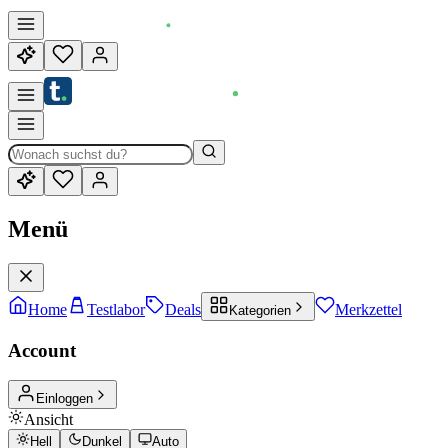
Menü
Home
Testlabor
Deals
Merkzettel
Kategorien
Account
Einloggen
Ansicht
Hell
Dunkel
Auto