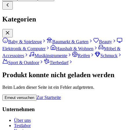
Kategorien
Baby & Spielzeug
Baumarkt & Garten
Beauty
Elektronik & Computer
Haushalt & Wohnen
Möbel &
Accessoires
Musikinstrumente
Reifen
Schmuck
Sport & Outdoor
Tierbedarf
Produkt konnte nicht geladen werden
Beim Laden dieser Seite ist ein Fehler aufgetreten.
Zur Startseite
Erneut versuchen
Unternehmen
Über uns
Testlabor