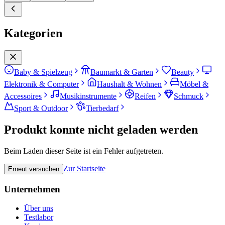
Kategorien
Baby & Spielzeug
Baumarkt & Garten
Beauty
Elektronik & Computer
Haushalt & Wohnen
Möbel &
Accessoires
Musikinstrumente
Reifen
Schmuck
Sport & Outdoor
Tierbedarf
Produkt konnte nicht geladen werden
Beim Laden dieser Seite ist ein Fehler aufgetreten.
Zur Startseite
Erneut versuchen
Unternehmen
Über uns
Testlabor