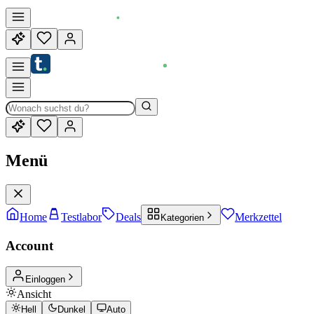
Menü
Home
Testlabor
Deals
Merkzettel
Kategorien
Account
Einloggen
Ansicht
Hell
Dunkel
Auto