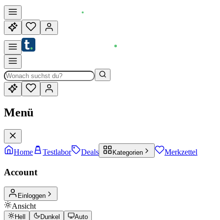
Menü
Home
Testlabor
Deals
Merkzettel
Kategorien
Account
Einloggen
Ansicht
Hell
Dunkel
Auto