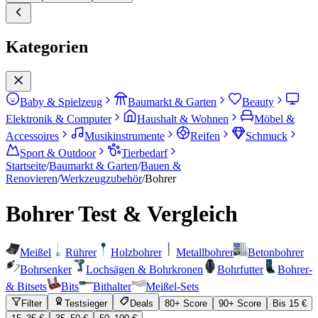
Kategorien
Baby & Spielzeug
Baumarkt & Garten
Beauty
Elektronik & Computer
Haushalt & Wohnen
Möbel &
Accessoires
Musikinstrumente
Reifen
Schmuck
Sport & Outdoor
Tierbedarf
Startseite
/
Baumarkt & Garten
/
Bauen &
Renovieren
/
Werkzeugzubehör
/
Bohrer
Bohrer
Test & Vergleich
Meißel
Rührer
Holzbohrer
Metallbohrer
Betonbohrer
Bohrsenker
Lochsägen & Bohrkronen
Bohrfutter
Bohrer-
& Bitsets
Bits
Bithalter
Meißel-Sets
Filter
Testsieger
Deals
80+ Score
90+ Score
Bis 15 €