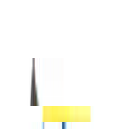
KREG Pocket Hole Jig 720 Taschenloch Bohrschablone (
KPHJ720 ) + Stufenbohrer + Bit + Schrauben - Preisvergleich
selbst ist der Mann
Selbst ist der Mann testet 17 Bit-Sets
2
Produkte getestet
Testsieger
Felo''Bits 35'' Bit-Box 35-teilig mit Magnethalter, 020 735 16
selbst ist der Mann
selbst ist der mann vergleicht 23 SDS-Bohrersets
2
Produkte getestet
Testsieger
DeWalt Extreme 2 SDS-Plus Ha mmerbohrer-Sets (4tlg. mit 5, 6, 8,
10 mm Ø in Kunststoffkassette) DT9700
Bosch Professional Expert SDS plus-7X