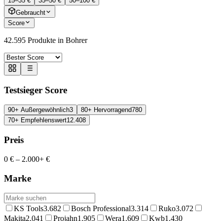
15–35 €
35–50 €
50–100 €
Gebraucht
Score
42.595
Produkte in
Bohrer
Testsieger Score
90+ Außergewöhnlich
3
80+ Hervorragend
780
70+ Empfehlenswert
12.408
Preis
0 €
–
2.000+ €
Marke
KS Tools
3.682
Bosch Professional
3.314
Ruko
3.072
Makita
2.041
Projahn
1.905
Wera
1.609
Kwb
1.430