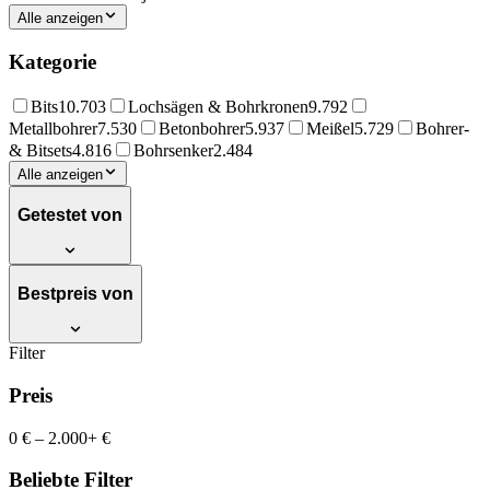
Alle anzeigen
Kategorie
Bits
10.703
Lochsägen & Bohrkronen
9.792
Metallbohrer
7.530
Betonbohrer
5.937
Meißel
5.729
Bohrer-
& Bitsets
4.816
Bohrsenker
2.484
Alle anzeigen
Getestet von
Bestpreis von
Filter
Preis
0 €
–
2.000+ €
Beliebte Filter