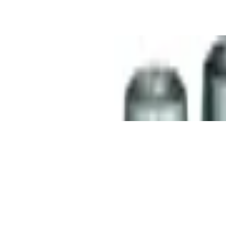
alter (4461000) - Preisvergleich
 (Ankörner, Vorkörner) ? Einstellbare Schl