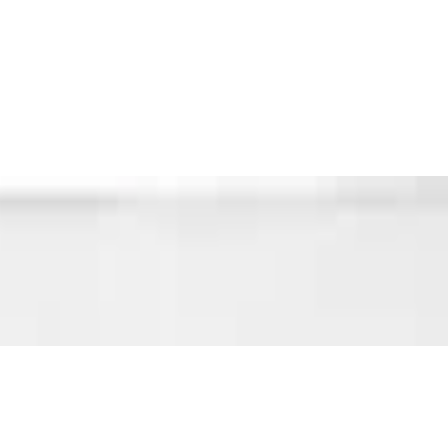
 20N-50N mit HS
, verstellbar, 11-16mm ? Spezialwerkzeugsta
r 200mm, 200 mm