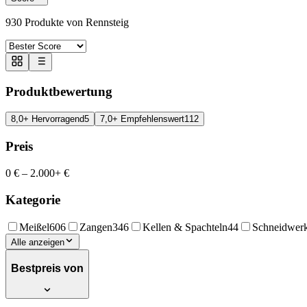
930
Produkte von Rennsteig
Produktbewertung
8,0+ Hervorragend
5
7,0+ Empfehlenswert
112
Preis
0 €
–
2.000+ €
Kategorie
Meißel
606
Zangen
346
Kellen & Spachteln
44
Schneidwer
Alle anzeigen
Bestpreis von