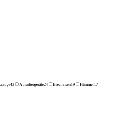
kzeuge
43
Abisoliergeräte
24
Brecheisen
19
Hämmer
17