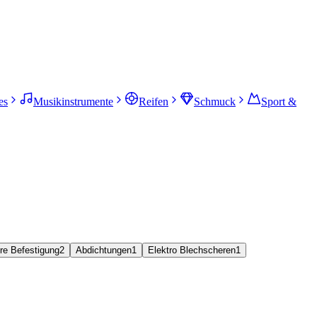
es
Musikinstrumente
Reifen
Schmuck
Sport &
re Befestigung
2
Abdichtungen
1
Elektro Blechscheren
1