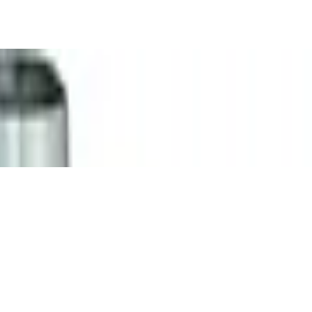
agkraft 60 bis 130 N, mit Handschutz -