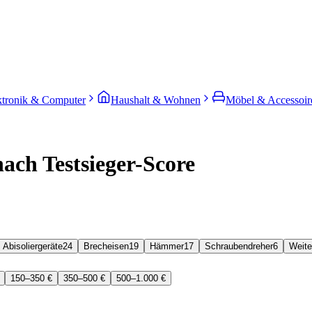
ktronik & Computer
Haushalt & Wohnen
Möbel & Accessoir
ach Testsieger-Score
Abisoliergeräte
24
Brecheisen
19
Hämmer
17
Schraubendreher
6
Weite
150–350 €
350–500 €
500–1.000 €