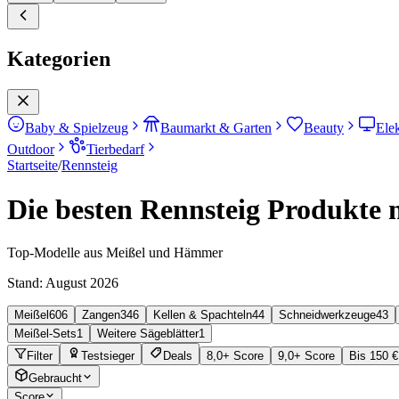
Kategorien
Baby & Spielzeug
Baumarkt & Garten
Beauty
Ele
Outdoor
Tierbedarf
Startseite
/
Rennsteig
Die besten Rennsteig Produkte n
Top-Modelle aus Meißel und Hämmer
Stand:
August 2026
Meißel
606
Zangen
346
Kellen & Spachteln
44
Schneidwerkzeuge
43
Meißel-Sets
1
Weitere Sägeblätter
1
Filter
Testsieger
Deals
8,0+ Score
9,0+ Score
Bis 150 €
Gebraucht
Score