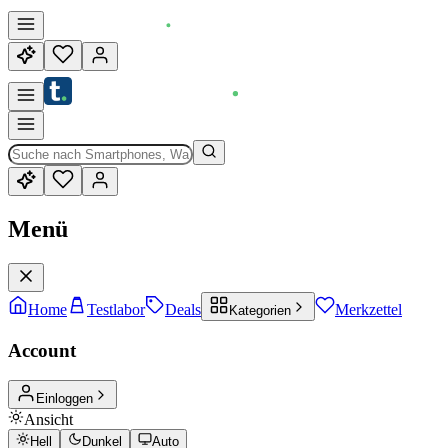
Menü
Home
Testlabor
Deals
Merkzettel
Kategorien
Account
Einloggen
Ansicht
Hell
Dunkel
Auto