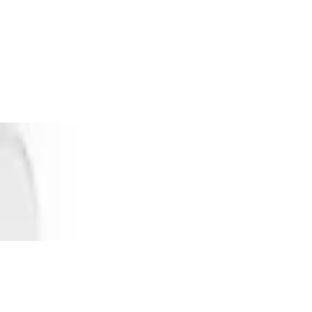
hl poliert, nachschleifbar - 430142