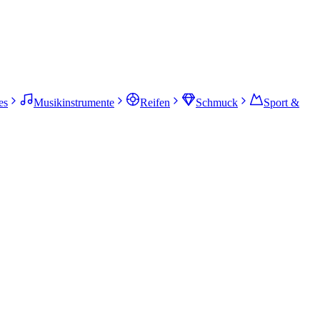
es
Musikinstrumente
Reifen
Schmuck
Sport &