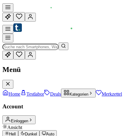
Menü
Home
Testlabor
Deals
Merkzettel
Kategorien
Account
Einloggen
Ansicht
Hell
Dunkel
Auto